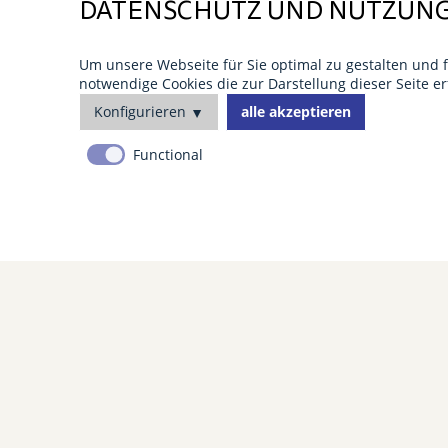
DATENSCHUTZ UND NUTZUNG
vier Zentre
Sie haben F
Um unsere Webseite für Sie optimal zu gestalten und 
notwendige Cookies die zur Darstellung dieser Seite er
(06 42 1) 94
Konfigurieren
alle akzeptieren
Functional
.,
Wir wollen all unser
Wissen, unsere Tatkraft
und unsere Phantasie
dafür einzusetzen,
psychisch kranken
AUFNAHM
AUFNAHM
AUFNAHM
Wir beraten
Wir beraten
Wir beraten
Menschen in ihrem