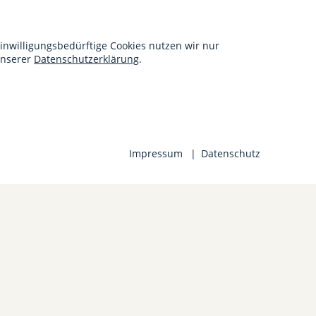
 uns an:
inwilligungsbedürftige Cookies nutzen wir nur
 unserer
Datenschutzerklärung
.
Impressum
Datenschutz
ebote
ebote
ebote